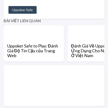
Uppoker Safe
BÀI VIẾT LIÊN QUAN
Uppoker Safe to Play: Đánh
Đánh Giá Về Uppok
Giá Độ Tin Cậy của Trang
Ứng Dụng Cho Ngư
Web
Ở Việt Nam