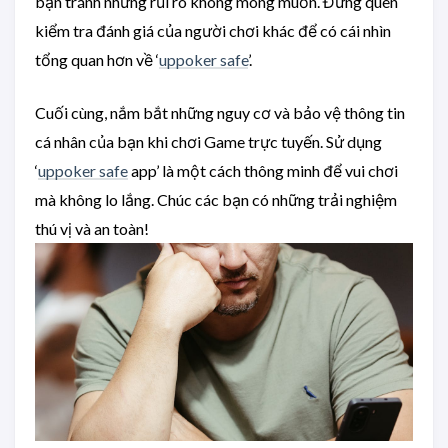
bạn tránh những rủi ro không mong muốn. Đừng quên
kiểm tra đánh giá của người chơi khác để có cái nhìn
tổng quan hơn về ‘
uppoker safe
’.
Cuối cùng, nắm bắt những nguy cơ và bảo vệ thông tin
cá nhân của bạn khi chơi Game trực tuyến. Sử dụng
‘
uppoker safe
app’ là một cách thông minh để vui chơi
mà không lo lắng. Chúc các bạn có những trải nghiệm
thú vị và an toàn!