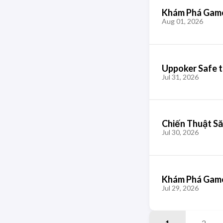
Khám Phá Game 
Aug 01, 2026
Uppoker Safe to
Jul 31, 2026
Chiến Thuật Să
Jul 30, 2026
Khám Phá Game 
Jul 29, 2026
1
2