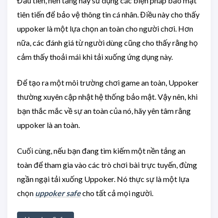
Đầu tiên, nền tảng này sử dụng các biện pháp bảo mật
tiên tiến để bảo vệ thông tin cá nhân. Điều này cho thấy
uppoker là một lựa chọn an toàn cho người chơi. Hơn
nữa, các đánh giá từ người dùng cũng cho thấy rằng họ
cảm thấy thoải mái khi tải xuống ứng dụng này.
Để tạo ra một môi trường chơi game an toàn, Uppoker
thường xuyên cập nhật hệ thống bảo mật. Vậy nên, khi
bạn thắc mắc về sự an toàn của nó, hãy yên tâm rằng
uppoker là an toàn.
Cuối cùng, nếu bạn đang tìm kiếm một nền tảng an
toàn để tham gia vào các trò chơi bài trực tuyến, đừng
ngần ngại tải xuống Uppoker. Nó thực sự là một lựa
chọn
uppoker safe
cho tất cả mọi người.