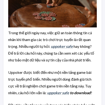
Trong thế giới ngày nay, việc giữ an toàn thông tin cá
nhân khi tham gia các trò chơi trực tuyến là rất quan
trọng. Nhiều người tự hỏi:
uppoker safe
hay không?
Để trả lời câu hỏi này, chúng ta cần xem xét các yếu tố
như bảo mật dữ liệu và sự tin cậy của nhà phát triển.
Uppoker được biết đến như một nền tảng game bài
trực tuyến phổ biến. Nhiều người dùng đánh giá tích
cực về trải nghiệm chơi game trên nền tảng này. Tuy
nhiên, câu hỏi lớn vẫn là:
uppoker safe
to download
?