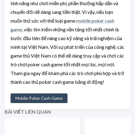
tính năng như chơi miễn phí, phần thưởng hấp dẫn và
chuyển đổi dễ dàng sang tiền thật. Vì vậy, nếu bạn
muốn thử sức với thể loại game
mobile poker cash
game
, việc tìm kiếm những nền tảng tốt nhất chính là
bước đầu tiên để nâng cao kỹ năng và trải nghiệm của
mình tại Việt Nam. Với sự phát triển của công nghệ, các
game thủ Việt Nam có thể dễ dàng truy cập và chơi các
trò chơi poker cash game tốt nhất mọi lúc, mọi nơi.
Tham gia ngay để khám phá các trò chơi phù hợp và trở
thành cao thủ poker cash game bằng di động!
Mobile Poker Cash Game
BÀI VIẾT LIÊN QUAN