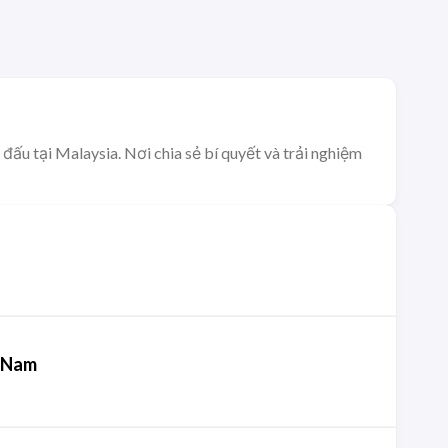
i đấu tại Malaysia. Nơi chia sẻ bí quyết và trải nghiệm
t Nam