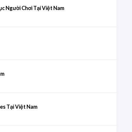
ục Người Chơi Tại Việt Nam
am
es Tại Việt Nam