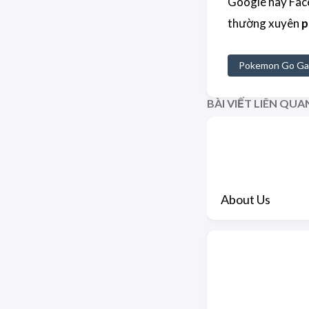
Google hay Face
thường xuyên
p
Pokemon Go Ga
BÀI VIẾT LIÊN QUA
About Us