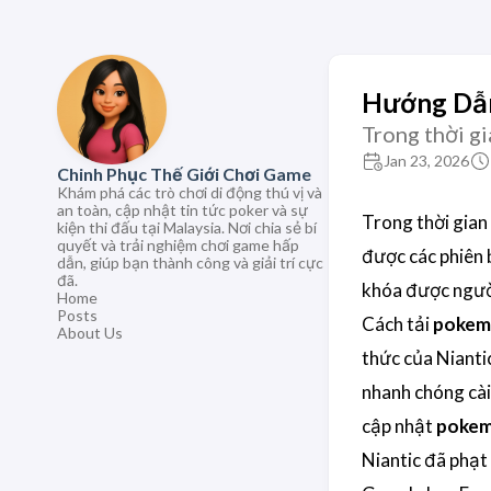
Hướng Dẫn
Trong thời gi
Jan 23, 2026
Chinh Phục Thế Giới Chơi Game
Khám phá các trò chơi di động thú vị và
an toàn, cập nhật tin tức poker và sự
Trong thời gian
kiện thi đấu tại Malaysia. Nơi chia sẻ bí
quyết và trải nghiệm chơi game hấp
được các phiên 
dẫn, giúp bạn thành công và giải trí cực
đã.
khóa được người
Home
Posts
Cách tải
pokem
About Us
thức của Nianti
nhanh chóng cài
cập nhật
pokem
Niantic đã phạt 