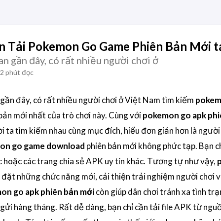
 Tải Pokemon Go Game Phiên Bản Mới tạ
an gần đây, có rất nhiều người chơi ở
2 phút đọc
 gần đây, có rất nhiều người chơi ở Việt Nam tìm kiếm
pokem
bản mới nhất của trò chơi này. Cùng với
pokemon go apk phi
 ta tìm kiếm nhau cùng mục đích, hiểu đơn giản hơn là người
on go game download
phiên bản mới không phức tạp. Bạn ch
c hoặc các trang chia sẻ APK uy tín khác. Tương tự như vậy,
 đặt những chức năng mới, cải thiện trải nghiệm người chơi 
on go apk phiên bản mới
còn giúp dân chơi tránh xa tình trạ
gửi hàng tháng. Rất dễ dàng, bạn chỉ cần tải file APK từ nguồn